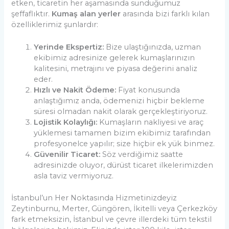
etken, ticaretin her aşamasında sunduğumuz
şeffaflıktır.
Kumaş alan yerler
arasında bizi farklı kılan
özelliklerimiz şunlardır:
Yerinde Ekspertiz:
Bize ulaştığınızda, uzman
ekibimiz adresinize gelerek kumaşlarınızın
kalitesini, metrajını ve piyasa değerini analiz
eder.
Hızlı ve Nakit Ödeme:
Fiyat konusunda
anlaştığımız anda, ödemenizi hiçbir bekleme
süresi olmadan nakit olarak gerçekleştiriyoruz.
Lojistik Kolaylığı:
Kumaşların nakliyesi ve araç
yüklemesi tamamen bizim ekibimiz tarafından
profesyonelce yapılır; size hiçbir ek yük binmez.
Güvenilir Ticaret:
Söz verdiğimiz saatte
adresinizde oluyor, dürüst ticaret ilkelerimizden
asla taviz vermiyoruz.
İstanbul’un Her Noktasında Hizmetinizdeyiz
Zeytinburnu, Merter, Güngören, İkitelli veya Çerkezköy
fark etmeksizin, İstanbul ve çevre illerdeki tüm tekstil