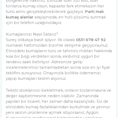
bölgelerine hakimiz. Elinizde ister 100 kilo, ister
tonlarca kumaş olsun, kapasite fark etmeksizin her
türlü alımı gerçekleştirebilecek güçteyiz.
Parti malı
kumaş alanlar
arayışınızda, en hızlı çözümü sunmak
için bir telefon uzağınızdayız.
Kumaşlarınızı Nasıl Satarız?
Süreç oldukça basit işliyor. İlk olarak
0531 678 47 92
numaralı hattımızdan bizimle iletişime geçiyorsunuz.
Elinizdeki kumaşların türü ve tahmini miktarı hakkında
kısa bir bilgi verdikten sonra, ekibimiz uygun bir
randevu saati belirliyor. Adresinize gelip
incelemelerimizi tamamladıktan sonra size en iyi fiyat
teklifini sunuyoruz. Onayınızla birlikte ödemenizi
yapıp kumaşları teslim alıyoruz.
Tekstil stoklarınızı bekletmek, onların tozlanmasına ve
değer kaybetmesine neden olabilir. Zamanında
yapılan bir ticaret, her zaman daha kazançlıdır. Siz de
elinizdeki kumaş fazlalıklarından kurtulmak ve yerinizi
yeni sezon ürünlerine açmak istiyorsanız, Aygün
Kumaşçılık’ın profesyonel hizmetinden yararlanın.