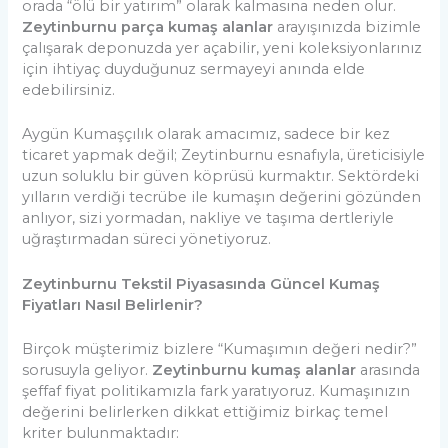
orada “ölü bir yatırım” olarak kalmasına neden olur.
Zeytinburnu parça kumaş alanlar
arayışınızda bizimle
çalışarak deponuzda yer açabilir, yeni koleksiyonlarınız
için ihtiyaç duyduğunuz sermayeyi anında elde
edebilirsiniz.
Aygün Kumaşçılık olarak amacımız, sadece bir kez
ticaret yapmak değil; Zeytinburnu esnafıyla, üreticisiyle
uzun soluklu bir güven köprüsü kurmaktır. Sektördeki
yılların verdiği tecrübe ile kumaşın değerini gözünden
anlıyor, sizi yormadan, nakliye ve taşıma dertleriyle
uğraştırmadan süreci yönetiyoruz.
Zeytinburnu Tekstil Piyasasında Güncel Kumaş
Fiyatları Nasıl Belirlenir?
Birçok müşterimiz bizlere “Kumaşımın değeri nedir?”
sorusuyla geliyor.
Zeytinburnu kumaş alanlar
arasında
şeffaf fiyat politikamızla fark yaratıyoruz. Kumaşınızın
değerini belirlerken dikkat ettiğimiz birkaç temel
kriter bulunmaktadır: