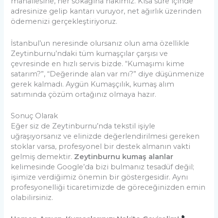
mahallesine, her sokağına hakimiz. Kısa süre içinde
adresinize gelip kantarı vuruyor, net ağırlık üzerinden
ödemenizi gerçekleştiriyoruz.
İstanbul’un neresinde olursanız olun ama özellikle
Zeytinburnu’ndaki tüm kumaşçılar çarşısı ve
çevresinde en hızlı servis bizde. “Kumaşımı kime
satarım?”, “Değerinde alan var mı?” diye düşünmenize
gerek kalmadı. Aygün Kumaşçılık, kumaş alım
satımında çözüm ortağınız olmaya hazır.
Sonuç Olarak
Eğer siz de Zeytinburnu’nda tekstil işiyle
uğraşıyorsanız ve elinizde değerlendirilmesi gereken
stoklar varsa, profesyonel bir destek almanın vakti
gelmiş demektir.
Zeytinburnu kumaş alanlar
kelimesinde Google’da bizi bulmanız tesadüf değil;
işimize verdiğimiz önemin bir göstergesidir. Aynı
profesyonelliği ticaretimizde de göreceğinizden emin
olabilirsiniz.